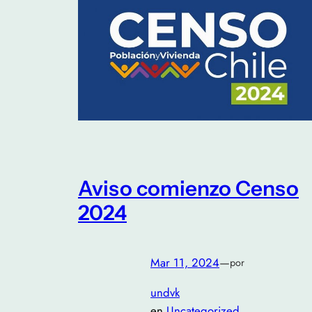
Aviso comienzo Censo
2024
Mar 11, 2024
—
por
undvk
en
Uncategorized